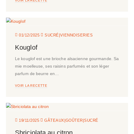
VOIR LA RECETTE
|
01/12/2025
SUCRÉ
VIENNOISERIES
Kouglof
Le kouglof est une brioche alsacienne gourmande. Sa
mie moelleuse, ses raisins parfumés et son léger
parfum de beurre en…
VOIR LA RECETTE
|
|
19/11/2025
GÂTEAUX
GOÛTER
SUCRÉ
Sbriciolata au citron