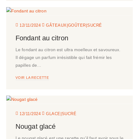
|
|
12/11/2024
GÂTEAUX
GOÛTER
SUCRÉ
Fondant au citron
Le fondant au citron est ultra moelleux et savoureux.
Il dégage un parfum irrésistible qui fait frémir les
papilles de…
VOIR LA RECETTE
|
12/11/2024
GLACE
SUCRÉ
Nougat glacé
Le nougat glacé est une recette qu’il faut avoir sous le