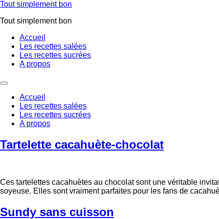
Aller
Tout simplement bon
au
Tout simplement bon
contenu
Accueil
Les recettes salées
Les recettes sucrées
A propos
Accueil
Les recettes salées
Les recettes sucrées
A propos
Tartelette cacahuète-chocolat
Ces tartelettes cacahuètes au chocolat sont une véritable invit
soyeuse. Elles sont vraiment parfaites pour les fans de cacahuèt
Sundy sans cuisson