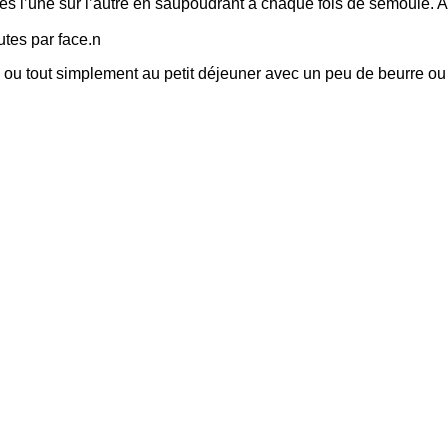
tés l’une sur l’autre en saupoudrant à chaque fois de semoule. A
utes par face.n
t) ou tout simplement au petit déjeuner avec un peu de beurre ou